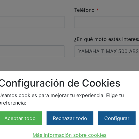
Teléfono
*
¿En qué moto estás intere
Configuración de Cookies
Usamos cookies para mejorar tu experiencia. Elige tu
preferencia:
idad
de este sitio
*
Aceptar todo
Rechazar todo
Configurar
para facilitarme información sobre esta u otras consultas.
Más información sobre cookies