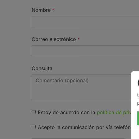
Nombre
*
Correo electrónico
*
Consulta
Estoy de acuerdo con la
política de privac
Acepto la comunicación por vía telefónica 