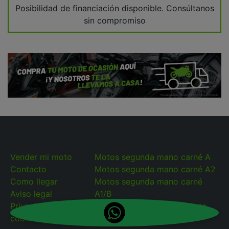
Posibilidad de financiación disponible. Consúltanos
sin compromiso
Vender mi moto
Motos segunda mano carné A
Contacto
Motos segunda mano carné A2
Como llegar
Motos segunda mano carné
Aviso legal
A1/B
Privacidad y
Boutique equipamiento moto
cookies